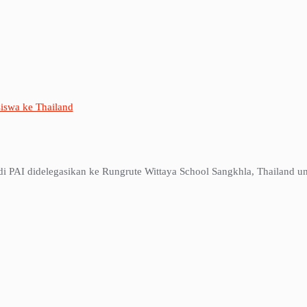
iswa ke Thailand
AI didelegasikan ke Rungrute Wittaya School Sangkhla, Thailand un