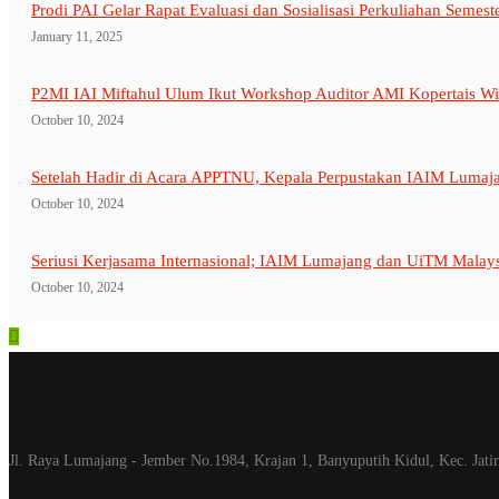
Prodi PAI Gelar Rapat Evaluasi dan Sosialisasi Perkuliahan Sem
January 11, 2025
P2MI IAI Miftahul Ulum Ikut Workshop Auditor AMI Kopertais Wi
October 10, 2024
Setelah Hadir di Acara APPTNU, Kepala Perpustakan IAIM Lumaj
October 10, 2024
Seriusi Kerjasama Internasional; IAIM Lumajang dan UiTM Malay
October 10, 2024
Jl. Raya Lumajang - Jember No.1984, Krajan 1, Banyuputih Kidul, Kec. Jat