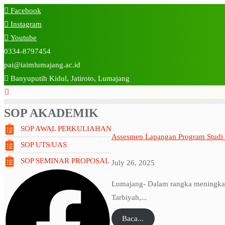
Skip
Facebook
to
Instagram
content
Youtube
0334-8797454
pai@iaimlumajang.ac.id
Banyuputih Kidul, Jatiroto, Lumajang
SOP AKADEMIK
SOP AWAL PERKULIAHAN
Assesmen Lapangan Program Studi
SOP UTS/UAS
SOP SEMINAR PROPOSAL
July 26, 2025
Lumajang- Dalam rangka meningkatka
Tarbiyah,...
Baca...