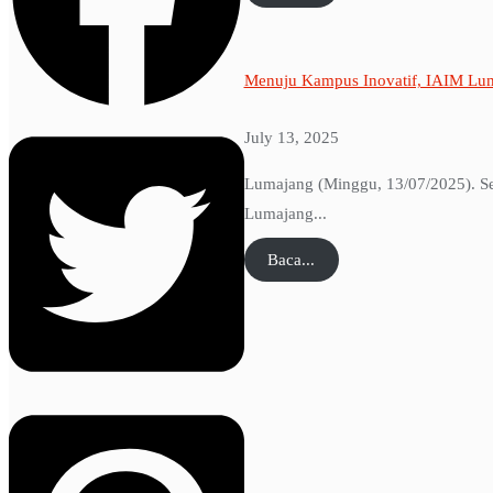
Menuju Kampus Inovatif, IAIM Lum
July 13, 2025
Lumajang (Minggu, 13/07/2025). Se
Lumajang...
Baca...