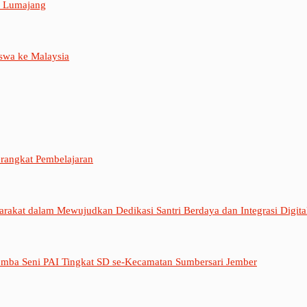
M Lumajang
swa ke Malaysia
rangkat Pembelajaran
rakat dalam Mewujudkan Dedikasi Santri Berdaya dan Integrasi Digit
mba Seni PAI Tingkat SD se-Kecamatan Sumbersari Jember