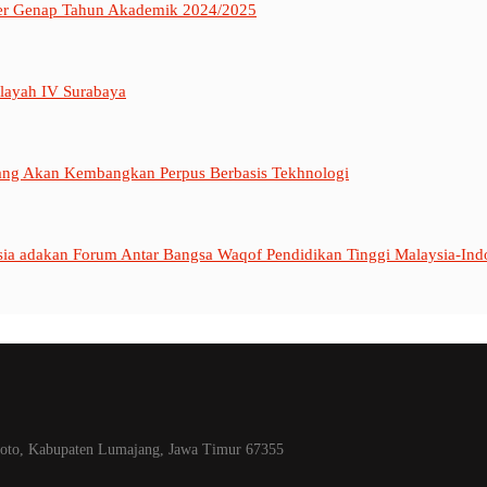
ester Genap Tahun Akademik 2024/2025
layah IV Surabaya
ang Akan Kembangkan Perpus Berbasis Tekhnologi
sia adakan Forum Antar Bangsa Waqof Pendidikan Tinggi Malaysia-Ind
iroto, Kabupaten Lumajang, Jawa Timur 67355