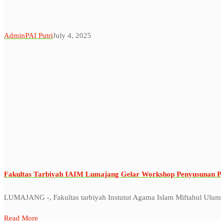
AdminPAI Putri
July 4, 2025
Fakultas Tarbiyah IAIM Lumajang Gelar Workshop Penyusunan P
LUMAJANG -, Fakultas tarbiyah Instutut Agama Islam Miftahul Ulum 
Read More