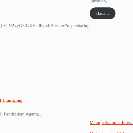
Tarbiyah,...
Baca...
rn6_LzGN2vyG5tGXVu38UxhBr/view?usp=sharing
IM Lumajang
di Pendidikan Agama...
Menuju Kampus Inovat