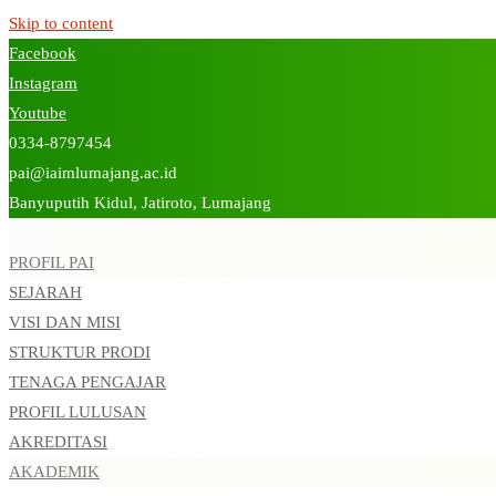
Skip to content
Facebook
Instagram
Youtube
0334-8797454
pai@iaimlumajang.ac.id
Banyuputih Kidul, Jatiroto, Lumajang
PROFIL PAI
SEJARAH
VISI DAN MISI
STRUKTUR PRODI
TENAGA PENGAJAR
PROFIL LULUSAN
AKREDITASI
AKADEMIK