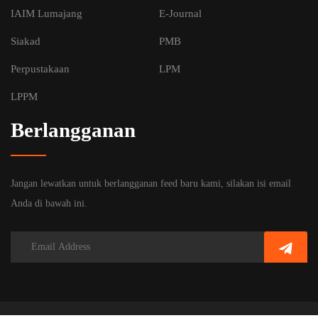
IAIM Lumajang
E-Journal
Siakad
PMB
Perpustakaan
LPM
LPPM
Berlangganan
Jangan lewatkan untuk berlangganan feed baru kami, silakan isi email
Anda di bawah ini.